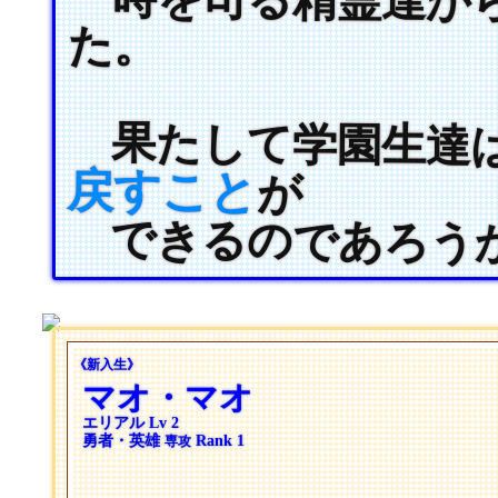
時を司る精霊達から
た。
果たして学園生達
戻すこと
が
できるのであろう
《新入生》
マオ・マオ
エリアル Lv 2
勇者・英雄
Rank 1
専攻