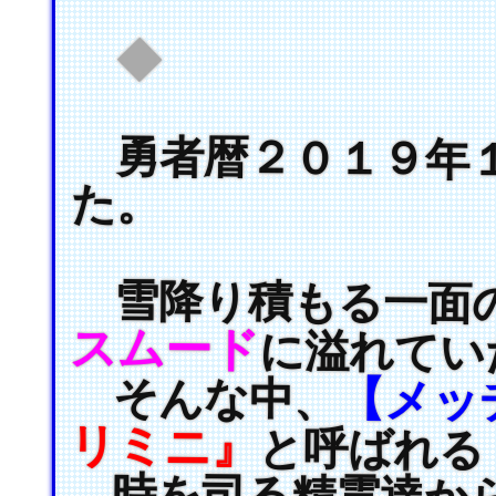
◆
勇者暦２０１９年１
た。
雪降り積もる一面の
スムード
に溢れてい
そんな中、
【メッ
リミニ』
と呼ばれる