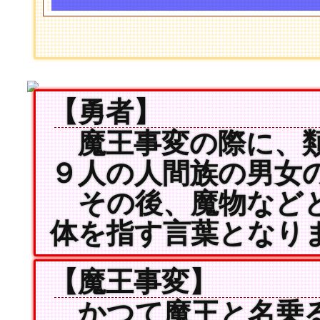
【勇者】
魔王事変の際に、類
９人の人間族の男女
その後、魔物などと
体を指す言葉となり
【魔王事変】
かつて魔王と名乗る