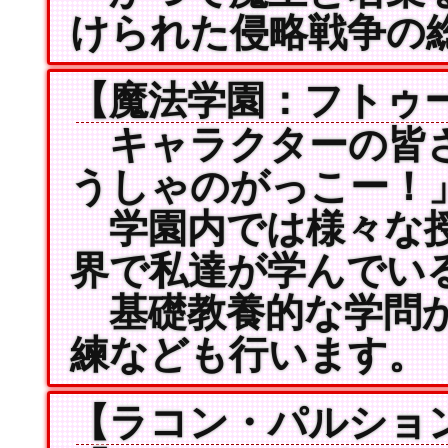
けられた侵略戦争の
【魔法学園：フトゥ
キャラクターの皆さ
うしゃのがっこー！
学園内では様々な授
界で私達が学んでい
基礎教養的な学問か
練なども行います。
【ラコン・パルショ