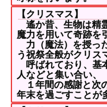
【クリスマス】
遙か昔、生物は精霊
魔力を用いて奇跡を
力（魔法）を授った
う祝祭全般がクリス
呼ばれており、基本
人などと集い合い、
１年間の感謝と次の
年末を過ごすことが