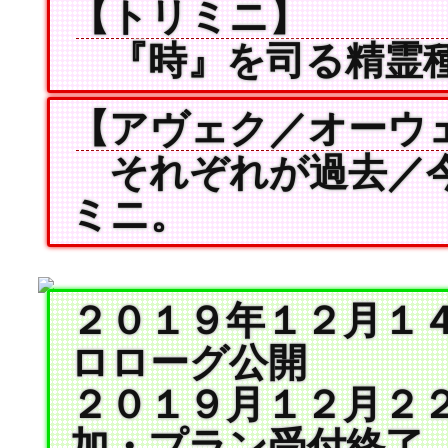
【トリミニ】
『時』を司る精霊
【アヴェク／オーウ
それぞれが過去／今
ミニ。
２０１９年１２月１４
ロローグ公開
２０１９月１２月２２
加・プラン受付終了