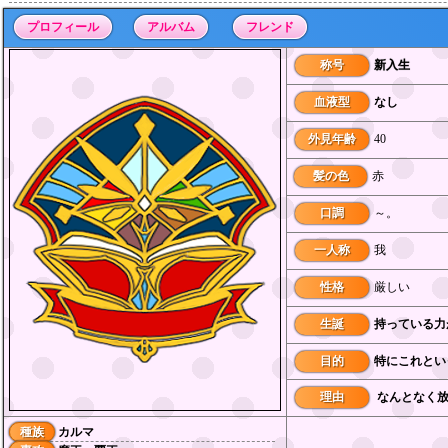
プロフィール
アルバム
フレンド
称号
新入生
血液型
なし
外見年齢
40
髪の色
赤
口調
～。
一人称
我
性格
厳しい
生誕
持っている力
目的
特にこれとい
理由
なんとなく
種族
カルマ