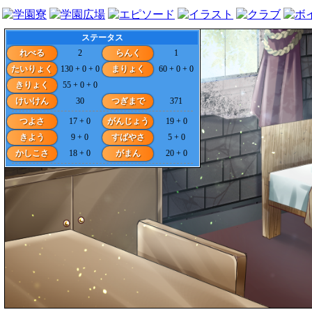
ステータス
れべる
2
らんく
1
たいりょく
130 + 0 + 0
まりょく
60 + 0 + 0
きりょく
55 + 0 + 0
けいけん
30
つぎまで
371
つよさ
17 + 0
がんじょう
19 + 0
きよう
9 + 0
すばやさ
5 + 0
かしこさ
18 + 0
がまん
20 + 0