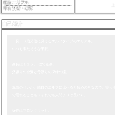
種族
エリアル
専攻
賢者・導師
自己紹介
一見、８歳児位に見えるエルフタイプのエリアル。
いつも眠たそうな半眼。
身長は１１５cm位で細身。
父譲りの金髪と母譲りの深緑の瞳。
混血のせいか、純血のエルフに比べると短めの耳なので、癖っ
で隠れることも（それでも人間よりは長い）。
好物はマロングラッセ。