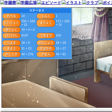
ステータス
れべる
14
らんく
1
250 + 100
172 + 160
たいりょく
まりょく
+ 10
+ 10
きりょく
70 + 4 + 0
けいけん
6197
つぎまで
204
つよさ
18 + 0
がんじょう
28 + 29
きよう
31 + 23
すばやさ
33 + 27
かしこさ
40 + 276
がまん
40 + 91