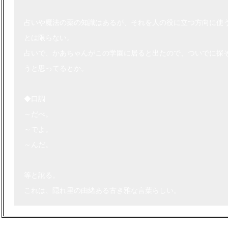
占いや魔法の薬の知識はあるが、それを人の役に立つ方向に使
とは限らない。
占いで、かあちゃんがこの学園に居ると出たので、ついでに探
うと思ってるとか。
◆口調
～だべ。
～でよ。
～んだ。
等と訛る。
これは、隠れ里の由緒ある古き雅な言葉らしい。