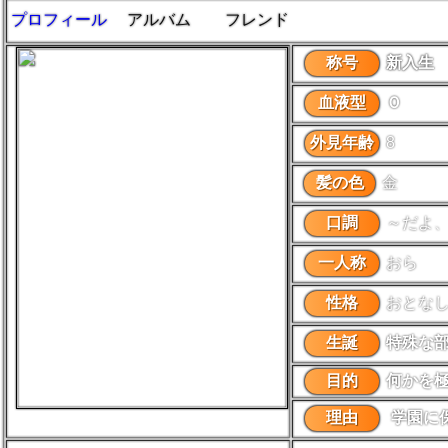
プロフィール
アルバム
フレンド
称号
新入生
血液型
Ｏ
外見年齢
8
髪の色
金
口調
～だよ
一人称
おら
性格
おとな
生誕
特殊な
目的
何かを
理由
学園に