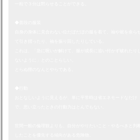
一粒で３分は黙らせることができる。
◆普段の服装
自身の身体に見合わない位だぼだぼの服を着て、袖や裾を余ら
て引き摺ったり、袖を振り回したりしている。
これは、「急に呪いが解けて、服が成長に追い付かず破れたり
ないように」とのことらしい。
とらぬ狸のなんとやらである。
◆行動
おとなしいように見えるが、単に平常時は省エネモードなだけ
で、思い立ったときの行動力はとんでもない。
世間一般の倫理観よりも、自分がやりたいこと・やるべきと判
したことを優先する傾向がある危険物。